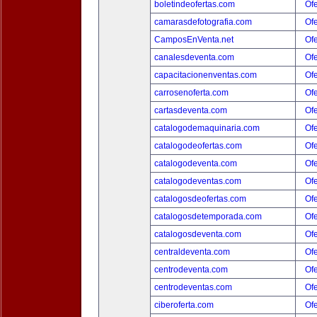
boletindeofertas.com
Ofe
camarasdefotografia.com
Ofe
CamposEnVenta.net
Ofe
canalesdeventa.com
Ofe
capacitacionenventas.com
Ofe
carrosenoferta.com
Ofe
cartasdeventa.com
Ofe
catalogodemaquinaria.com
Ofe
catalogodeofertas.com
Ofe
catalogodeventa.com
Ofe
catalogodeventas.com
Ofe
catalogosdeofertas.com
Ofe
catalogosdetemporada.com
Ofe
catalogosdeventa.com
Ofe
centraldeventa.com
Ofe
centrodeventa.com
Ofe
centrodeventas.com
Ofe
ciberoferta.com
Ofe