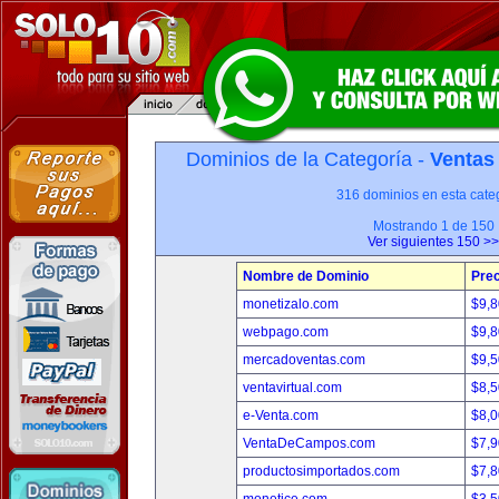
Dominios de la Categoría -
Ventas
316 dominios en esta categ
Mostrando 1 de 150
Ver siguientes 150 >>
Nombre de Dominio
Prec
monetizalo.com
$9,
webpago.com
$9,
mercadoventas.com
$9,
ventavirtual.com
$8,
e-Venta.com
$8,
VentaDeCampos.com
$7,
productosimportados.com
$7,