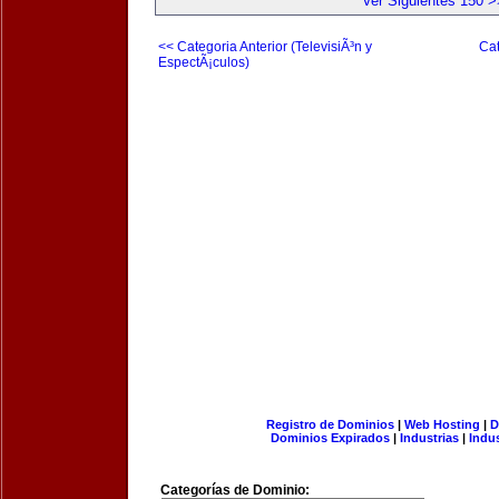
Ver Siguientes 150 >
<< Categoria Anterior (TelevisiÃ³n y
Cat
EspectÃ¡culos)
Registro de Dominios
|
Web Hosting
|
D
Dominios Expirados
|
Industrias
|
Indu
Categorías de Dominio: