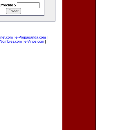
Ofrecido $
rnet.com
|
e-Propaganda.com
|
eNombres.com
|
e-Vinos.com
|