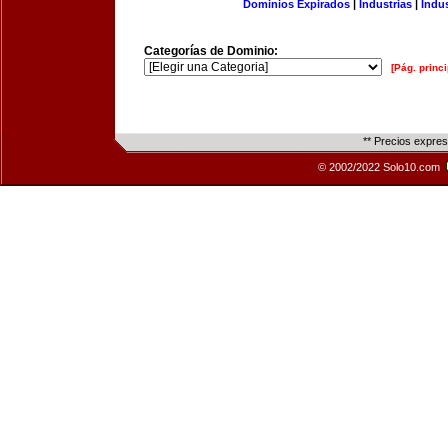
Dominios Expirados
|
Industrias
|
Indu
Categorías de Dominio:
[Pág. princi
** Precios expre
© 2002/2022 Solo10.com