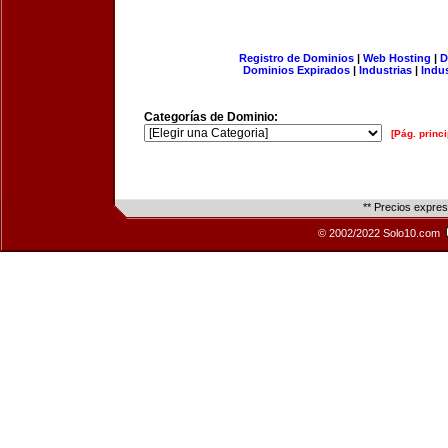
Registro de Dominios
|
Web Hosting
|
D
Dominios Expirados
|
Industrias
|
Indu
Categorías de Dominio:
[Pág. princi
** Precios expre
© 2002/2022 Solo10.com