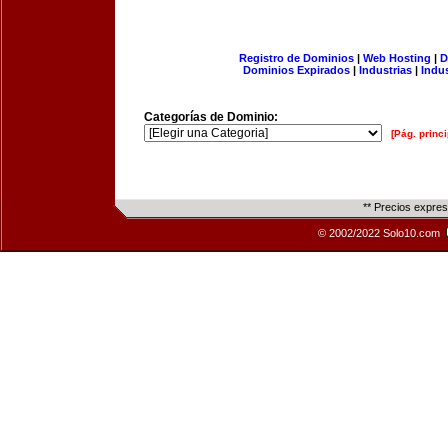
Registro de Dominios
|
Web Hosting
|
D
Dominios Expirados
|
Industrias
|
Indu
Categorías de Dominio:
[Pág. princi
** Precios expre
© 2002/2022 Solo10.com