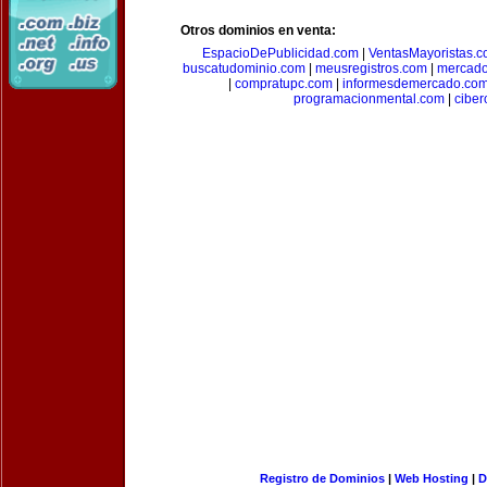
Otros dominios en venta:
EspacioDePublicidad.com
|
VentasMayoristas.
buscatudominio.com
|
meusregistros.com
|
mercad
|
compratupc.com
|
informesdemercado.co
programacionmental.com
|
ciber
Registro de Dominios
|
Web Hosting
|
D