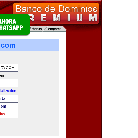
.com
TA.COM
com
ializacion
rta!
com
tas