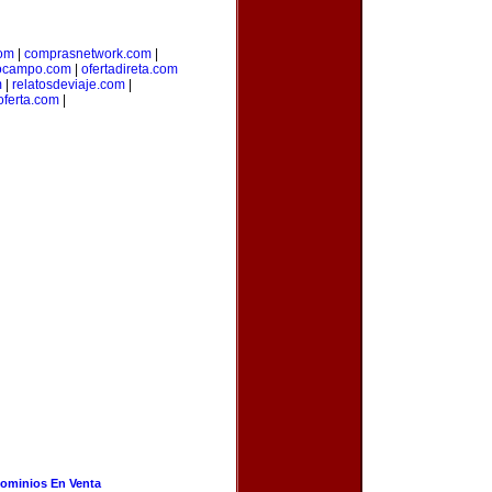
com
|
comprasnetwork.com
|
ocampo.com
|
ofertadireta.com
m
|
relatosdeviaje.com
|
oferta.com
|
ominios En Venta