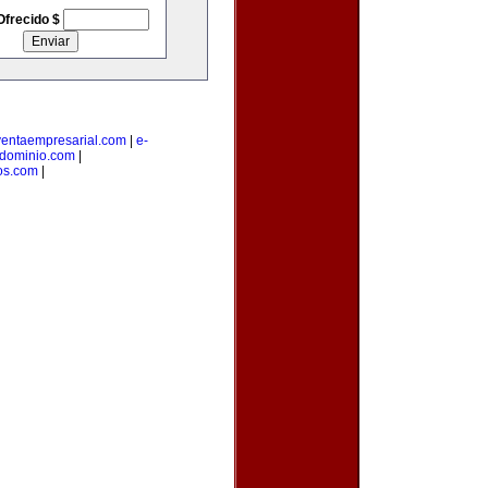
Ofrecido $
ventaempresarial.com
|
e-
edominio.com
|
os.com
|