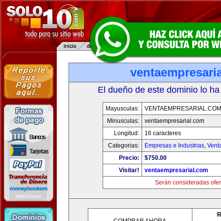
ventaempresari
El dueño de este dominio lo ha
Mayusculas:
VENTAEMPRESARIAL.CO
Minusculas:
ventaempresarial.com
Longitud:
16 caracteres
Categorias:
Empresas e Industrias
,
Vent
Precio:
$750.00
Visitar!
ventaempresarial.com
Serán consideradas ofer
R