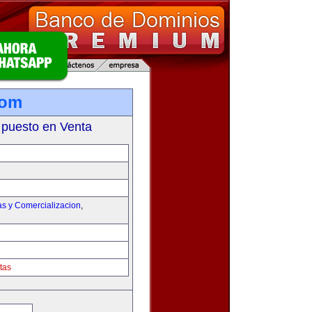
com
 puesto en Venta
as y Comercializacion
,
tas