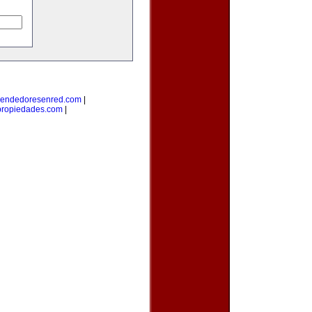
endedoresenred.com
|
propiedades.com
|