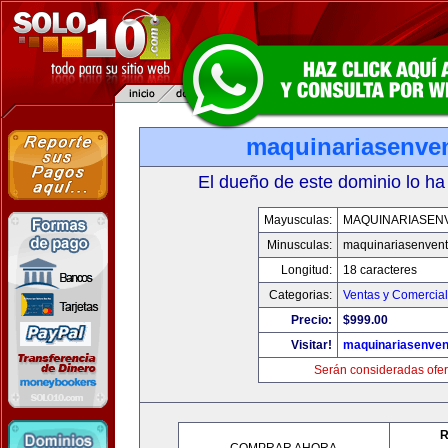
maquinariasenve
El dueño de este dominio lo ha
Mayusculas:
MAQUINARIASEN
Minusculas:
maquinariasenven
Longitud:
18 caracteres
Categorias:
Ventas y Comercial
Precio:
$999.00
Visitar!
maquinariasenve
Serán consideradas ofer
R