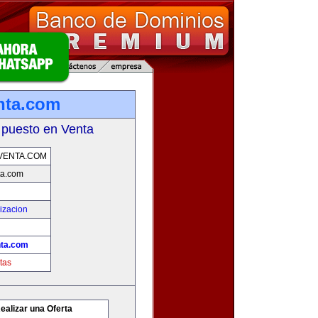
nta.com
 puesto en Venta
VENTA.COM
ta.com
izacion
nta.com
tas
ealizar una Oferta