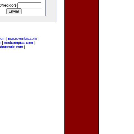
Ofrecido $
.com
|
macroventas.com
|
m
|
medcompras.com
|
bancario.com
|