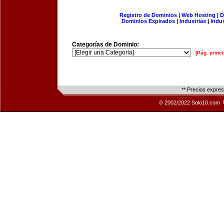
Registro de Dominios
|
Web Hosting
|
D
Dominios Expirados
|
Industrias
|
Indu
Categorías de Dominio:
[Pág. princi
** Precios expre
© 2002/2022 Solo10.com