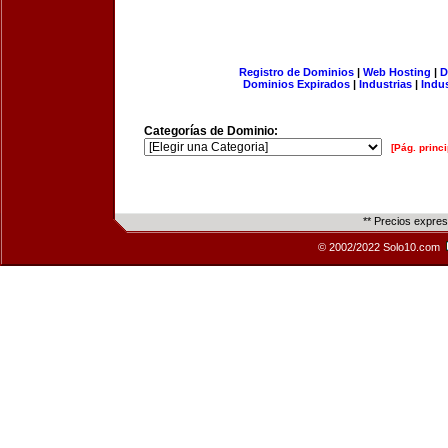
Registro de Dominios
|
Web Hosting
|
D
Dominios Expirados
|
Industrias
|
Indu
Categorías de Dominio:
[Pág. princi
** Precios expre
© 2002/2022 Solo10.com