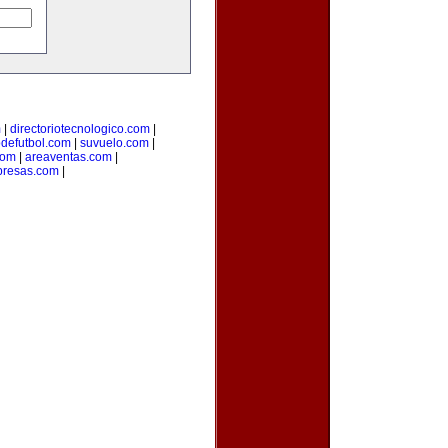
m
|
directoriotecnologico.com
|
odefutbol.com
|
suvuelo.com
|
com
|
areaventas.com
|
presas.com
|