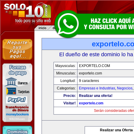
exportelo.c
El dueño de este dominio lo ha
Mayusculas:
EXPORTELO.COM
Minusculas:
exportelo.com
Longitud:
9 caracteres
Categorias:
Empresas e Industrias
,
Negocios
Precio:
Realizar una oferta!
Visitar!
exportelo.com
Serán consideradas ofer
Realizar una Oferta