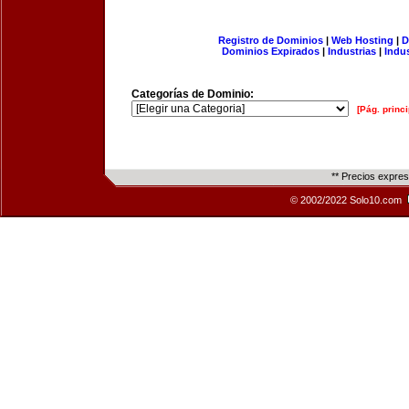
Registro de Dominios
|
Web Hosting
|
D
Dominios Expirados
|
Industrias
|
Indu
Categorías de Dominio:
[Pág. princi
** Precios expre
© 2002/2022 Solo10.com