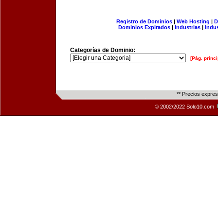
Registro de Dominios
|
Web Hosting
|
D
Dominios Expirados
|
Industrias
|
Indu
Categorías de Dominio:
[Pág. princi
** Precios expre
© 2002/2022 Solo10.com