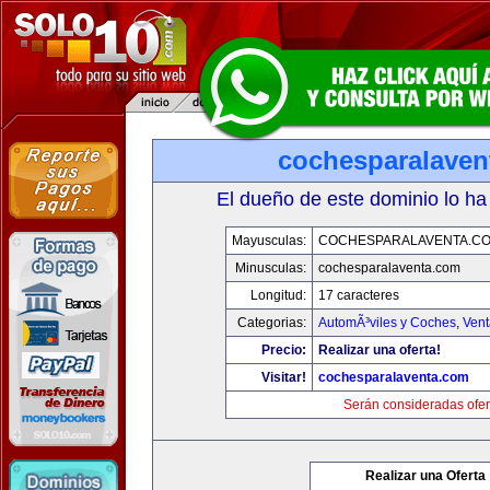
cochesparalaven
El dueño de este dominio lo ha
Mayusculas:
COCHESPARALAVENTA.C
Minusculas:
cochesparalaventa.com
Longitud:
17 caracteres
Categorias:
AutomÃ³viles y Coches
,
Vent
Precio:
Realizar una oferta!
Visitar!
cochesparalaventa.com
Serán consideradas ofer
Realizar una Oferta