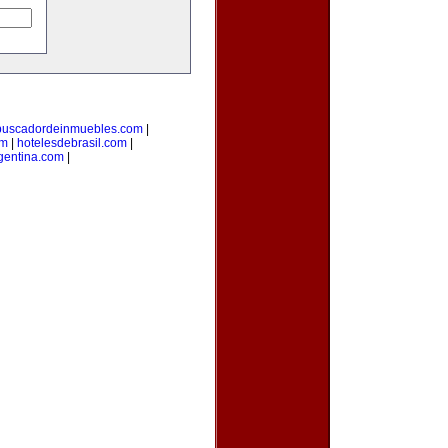
buscadordeinmuebles.com
|
om
|
hotelesdebrasil.com
|
gentina.com
|