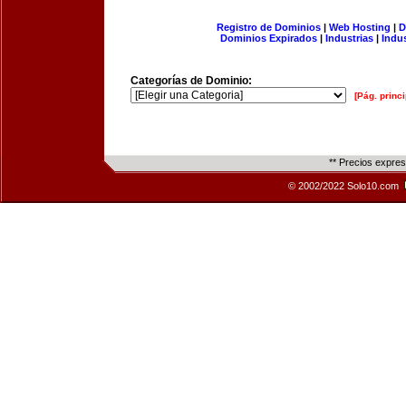
Registro de Dominios
|
Web Hosting
|
D
Dominios Expirados
|
Industrias
|
Indu
Categorías de Dominio:
[Pág. princi
** Precios expre
© 2002/2022 Solo10.com