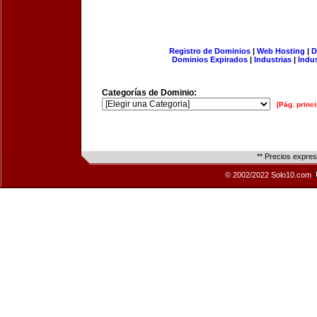
Registro de Dominios
|
Web Hosting
|
D
Dominios Expirados
|
Industrias
|
Indu
Categorías de Dominio:
[Pág. princi
** Precios expre
© 2002/2022 Solo10.com