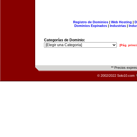
Registro de Dominios
|
Web Hosting
|
D
Dominios Expirados
|
Industrias
|
Indu
Categorías de Dominio:
[Pág. princi
** Precios expre
© 2002/2022 Solo10.com