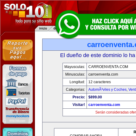
carroenventa
El dueño de este dominio lo ha
Mayusculas:
CARROENVENTA.COM
Minusculas:
carroenventa.com
Longitud:
12 caracteres
Categorias:
AutomÃ³viles y Coches
,
Vent
Precio:
$899.00
Visitar!
carroenventa.com
Serán consideradas ofer
R