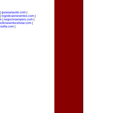
|
guiasanjusto.com
|
|
logisticaeneventos.com
|
m
|
negociosenperu.com
|
noticiasentucelular.com
|
svilla.com
|