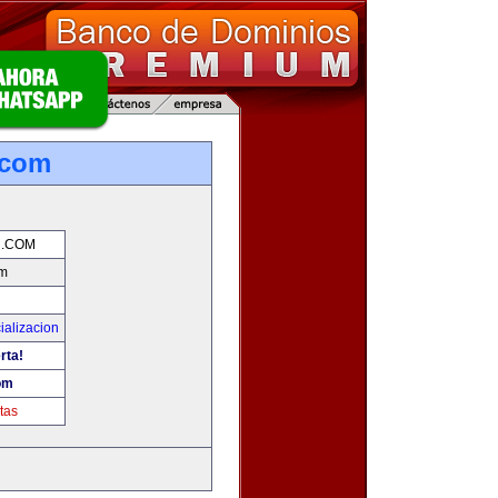
.com
.COM
m
ializacion
rta!
om
tas