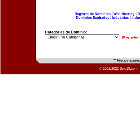
Registro de Dominios
|
Web Hosting
|
D
Dominios Expirados
|
Industrias
|
Indu
Categorías de Dominio:
[Pág. princi
** Precios expre
© 2002/2022 Solo10.com