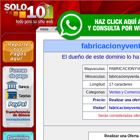
fabricacionyven
El dueño de este dominio lo ha
Mayusculas:
FABRICACIONYV
Minusculas:
fabricacionyventa
Longitud:
17 caracteres
Categorias:
Ventas y Comercia
Precio:
Realizar una ofer
Visitar!
fabricacionyven
Serán consideradas ofer
Realizar una Oferta