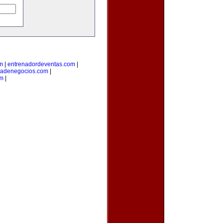
om
|
entrenadordeventas.com
|
iadenegocios.com
|
om
|