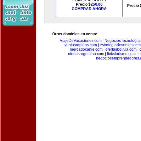
COMPRAR AHORA
Precio $
250.00
Precio 
COMPRAR AHORA
Otros dominios en venta:
ViajeDeVacaciones.com
|
NegociosTecnologia
ventasrapidas.com
|
estrategiadeventas.com
mercadocanje.com
|
ofertasbolivia.com
|
ofertasargentina.com
|
linksturismo.com
|
m
negociosemprendedores.