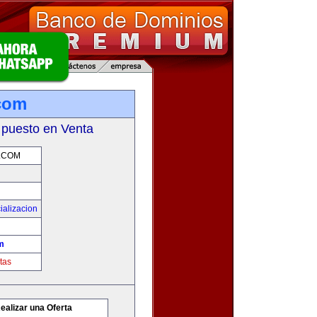
com
 puesto en Venta
.COM
ializacion
m
tas
ealizar una Oferta