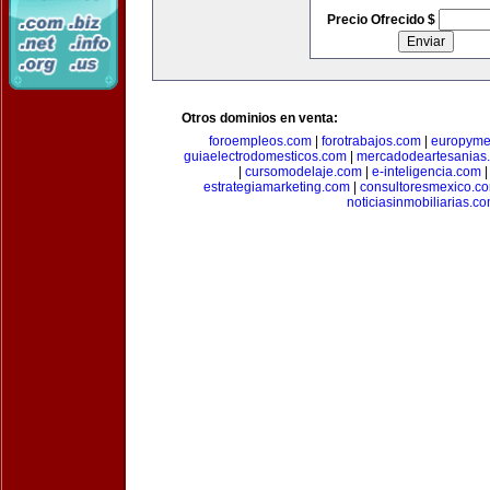
Precio Ofrecido $
Otros dominios en venta:
foroempleos.com
|
forotrabajos.com
|
europyme
guiaelectrodomesticos.com
|
mercadodeartesanias
|
cursomodelaje.com
|
e-inteligencia.com
estrategiamarketing.com
|
consultoresmexico.c
noticiasinmobiliarias.c