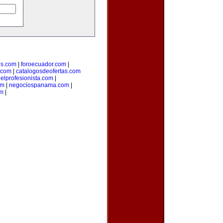
s.com
|
foroecuador.com
|
.com
|
catalogosdeofertas.com
|
elprofesionista.com
|
om
|
negociospanama.com
|
om
|