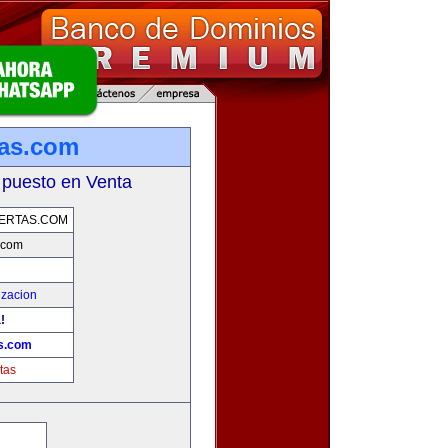
tas.com
 puesto en Venta
ERTAS.COM
.com
izacion
!
as.com
tas