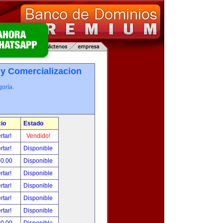
 y Comercializacion
oría.
io
Estado
rtar!
Vendido!
rtar!
Disponible
00.00
Disponible
rtar!
Disponible
rtar!
Disponible
rtar!
Disponible
rtar!
Disponible