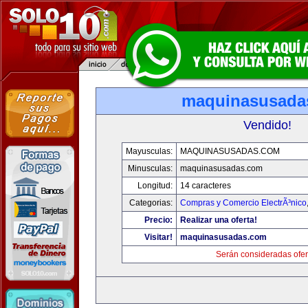
maquinasusada
Vendido!
Mayusculas:
MAQUINASUSADAS.COM
Minusculas:
maquinasusadas.com
Longitud:
14 caracteres
Categorias:
Compras y Comercio ElectrÃ³nico
Precio:
Realizar una oferta!
Visitar!
maquinasusadas.com
Serán consideradas ofer