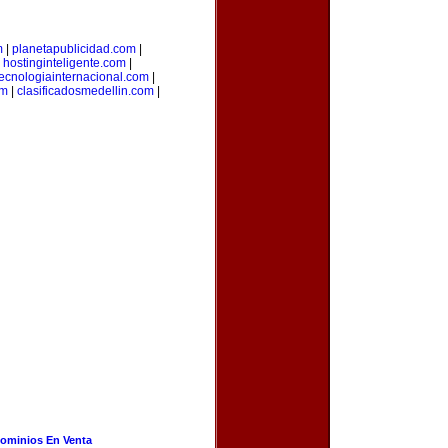
m
|
planetapublicidad.com
|
|
hostinginteligente.com
|
tecnologiainternacional.com
|
om
|
clasificadosmedellin.com
|
ominios En Venta