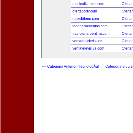
musicalizacion.com
Ofertar
ofertaportv.com
Ofertar
rockchileno.com
Ofertar
todoparaeventos.com
Ofertar
tradicionargentina.com
Ofertar
ventadetickets.com
Ofertar
ventatelevisiva.com
Ofertar
<< Categoria Anterior (TecnologÃ­a)
Categoria Siguie