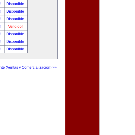
!
Disponible
!
Disponible
!
Disponible
!
Vendido!
!
Disponible
!
Disponible
!
Disponible
nte (Ventas y Comercializacion) >>