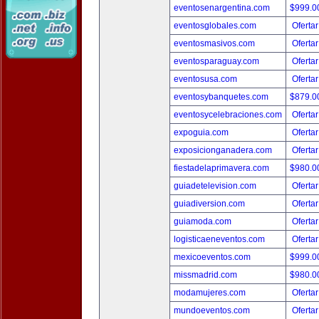
eventosenargentina.com
$999.
eventosglobales.com
Ofertar
eventosmasivos.com
Ofertar
eventosparaguay.com
Ofertar
eventosusa.com
Ofertar
eventosybanquetes.com
$879.
eventosycelebraciones.com
Ofertar
expoguia.com
Ofertar
exposicionganadera.com
Ofertar
fiestadelaprimavera.com
$980.
guiadetelevision.com
Ofertar
guiadiversion.com
Ofertar
guiamoda.com
Ofertar
logisticaeneventos.com
Ofertar
mexicoeventos.com
$999.
missmadrid.com
$980.
modamujeres.com
Ofertar
mundoeventos.com
Ofertar