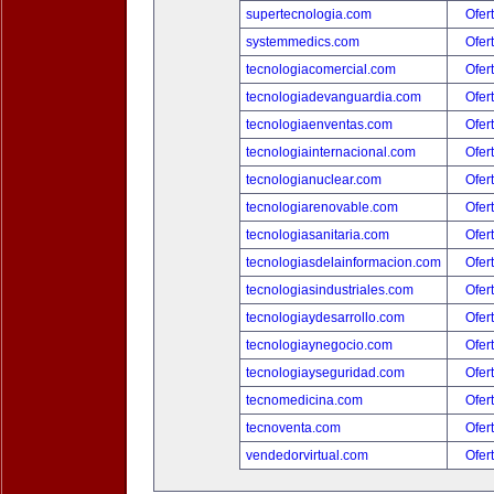
supertecnologia.com
Ofer
systemmedics.com
Ofer
tecnologiacomercial.com
Ofer
tecnologiadevanguardia.com
Ofer
tecnologiaenventas.com
Ofer
tecnologiainternacional.com
Ofer
tecnologianuclear.com
Ofer
tecnologiarenovable.com
Ofer
tecnologiasanitaria.com
Ofer
tecnologiasdelainformacion.com
Ofer
tecnologiasindustriales.com
Ofer
tecnologiaydesarrollo.com
Ofer
tecnologiaynegocio.com
Ofer
tecnologiayseguridad.com
Ofer
tecnomedicina.com
Ofer
tecnoventa.com
Ofer
vendedorvirtual.com
Ofer