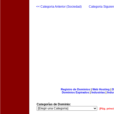
<< Categoria Anterior (Sociedad)
Categoria Siguien
Registro de Dominios
|
Web Hosting
|
D
Dominios Expirados
|
Industrias
|
Indu
Categorías de Dominio:
[Pág. princi