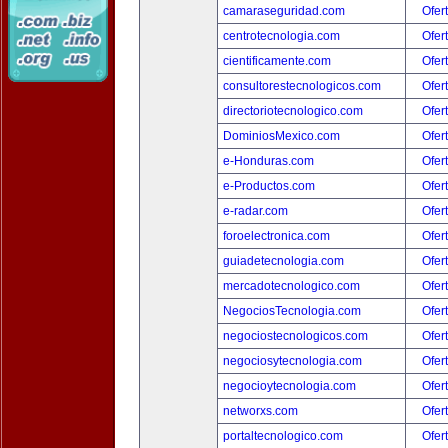
camaraseguridad.com
Ofer
centrotecnologia.com
Ofer
cientificamente.com
Ofer
consultorestecnologicos.com
Ofer
directoriotecnologico.com
Ofer
DominiosMexico.com
Ofer
e-Honduras.com
Ofer
e-Productos.com
Ofer
e-radar.com
Ofer
foroelectronica.com
Ofer
guiadetecnologia.com
Ofer
mercadotecnologico.com
Ofer
NegociosTecnologia.com
Ofer
negociostecnologicos.com
Ofer
negociosytecnologia.com
Ofer
negocioytecnologia.com
Ofer
networxs.com
Ofer
portaltecnologico.com
Ofer