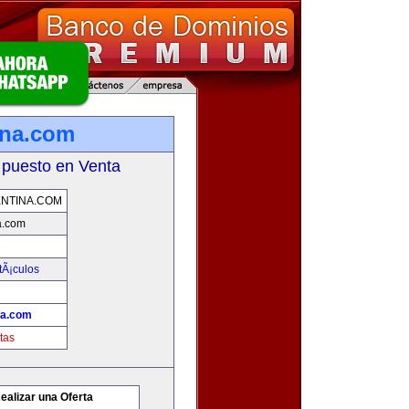
ina.com
 puesto en Venta
NTINA.COM
a.com
tÃ¡culos
na.com
tas
ealizar una Oferta