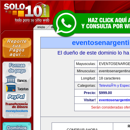
eventosenargent
El dueño de este dominio lo ha
Mayusculas:
EVENTOSENARGE
Minusculas:
eventosenargentin
Longitud:
18 caracteres
Categorias:
TelevisiÃ³n y Espec
Precio:
$999.00
Visitar!
eventosenargenti
Serán consideradas ofer
R