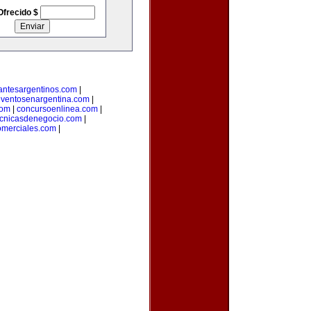
Ofrecido $
antesargentinos.com
|
ventosenargentina.com
|
com
|
concursoenlinea.com
|
ecnicasdenegocio.com
|
omerciales.com
|