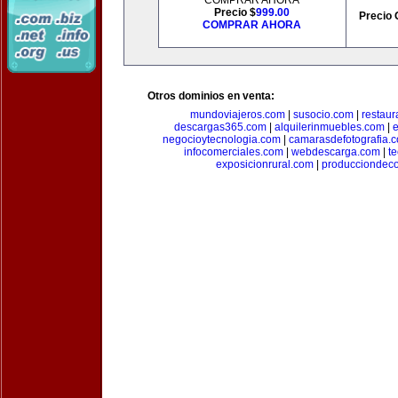
COMPRAR AHORA
Precio $
999.00
Precio 
COMPRAR AHORA
Otros dominios en venta:
mundoviajeros.com
|
susocio.com
|
restaur
descargas365.com
|
alquilerinmuebles.com
|
e
negocioytecnologia.com
|
camarasdefotografia.
infocomerciales.com
|
webdescarga.com
|
t
exposicionrural.com
|
producciondec