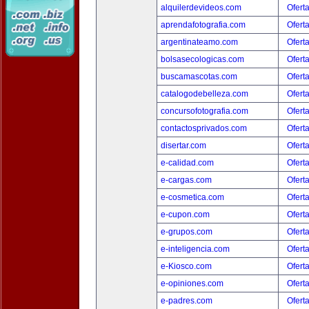
alquilerdevideos.com
Ofert
aprendafotografia.com
Ofert
argentinateamo.com
Ofert
bolsasecologicas.com
Ofert
buscamascotas.com
Ofert
catalogodebelleza.com
Ofert
concursofotografia.com
Ofert
contactosprivados.com
Ofert
disertar.com
Ofert
e-calidad.com
Ofert
e-cargas.com
Ofert
e-cosmetica.com
Ofert
e-cupon.com
Ofert
e-grupos.com
Ofert
e-inteligencia.com
Ofert
e-Kiosco.com
Ofert
e-opiniones.com
Ofert
e-padres.com
Ofert