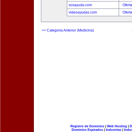
sosayuda.com
Ofert
videoayudas.com
Ofert
<< Categoria Anterior (Medicina)
Registro de Dominios
|
Web Hosting
|
D
Dominios Expirados
|
Industrias
|
Indu