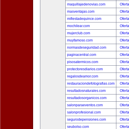
maquillajedenovias.com
Ofert
masventajas.com
Ofert
mifiestadequince.com
Ofert
mochilear.com
Ofert
mujerclub.com
Ofert
muyfamoso.com
Ofert
normasdeseguridad.com
Ofert
paginacentral.com
Ofert
pisosatermicos.com
Ofert
protectoresdiarios.com
Ofert
regalosdeamor.com
Ofert
restauraciondefotografias.com
Ofert
resultadosnaturales.com
Ofert
resultadosorganicos.com
Ofert
salonparaeventos.com
Ofert
salonprofesional.com
Ofert
segurodepensiones.com
Ofert
seubolso.com
Ofert