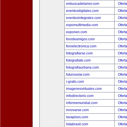
enbuscadelamor.com
Ofert
eventosdigitales.com
Ofert
eventosintegrales.com
Ofert
expomultimedia.com
Ofert
exponen.com
Ofert
forodeamigos.com
Ofert
foroelectronica.com
Ofert
fotografiarse.com
Ofert
fotografiate.com
Ofert
fotografiaurbana.com
Ofert
futurosolar.com
Ofert
i-gratis.com
Ofert
imagenesvirtuales.com
Ofert
infodirectorio.com
Ofert
informemundial.com
Ofert
innovarse.com
Ofert
lavapisos.com
Ofert
listabrasil.com
Ofert