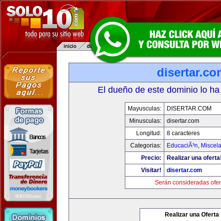
disertar.c
El dueño de este dominio lo ha
Mayusculas:
DISERTAR.COM
Minusculas:
disertar.com
Longitud:
8 caracteres
Categorias:
EducaciÃ³n
,
Miscela
Precio:
Realizar una oferta
Visitar!
disertar.com
Serán consideradas ofer
Realizar una Oferta