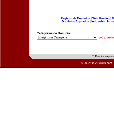
Registro de Dominios
|
Web Hosting
|
D
Dominios Expirados
|
Industrias
|
Indu
Categorías de Dominio:
[Pág. princi
** Precios expre
© 2002/2022 Solo10.com