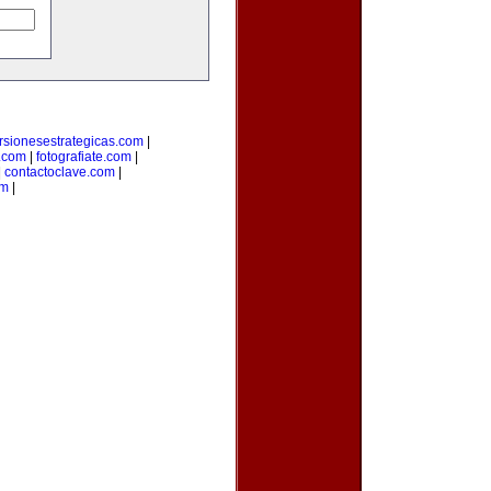
rsionesestrategicas.com
|
.com
|
fotografiate.com
|
|
contactoclave.com
|
om
|