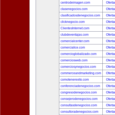
centrodeimagen.com
Oferta
clasenegocios.com
Oferta
clasificadosdenegocios.com
Oferta
clicknegocio.com
Oferta
ClientesInternet.com
Oferta
clubdeventajas.com
Oferta
comercialcenter.com
Oferta
comercialice.com
Oferta
comercioglobalizado.com
Oferta
comerciosweb.com
Oferta
comerciosynegocios.com
Oferta
commerceandmarketing.com
Oferta
comotenerexito.com
Oferta
conferenciadenegocios.com
Oferta
congresodenegocios.com
Oferta
consejerodenegocios.com
Oferta
consultasdenegocios.com
Oferta
consultoradenegocios.com
Oferta