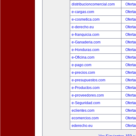
distribucioncomercial.com
Oferta
e-cargas.com
Oferta
e-cosmetica.com
Oferta
e-derecho.eu
Oferta
e-franquicia.com
Oferta
e-Ganaderia.com
Oferta
e-Honduras.com
Oferta
e-Oficina.com
Oferta
e-pago.com
Oferta
e-precios.com
Oferta
e-presupuestos.com
Oferta
e-Productos.com
Oferta
e-proveedores.com
Oferta
e-Seguridad.com
Oferta
eclientes.com
Oferta
ecomercios.com
Oferta
ederecho.eu
Oferta