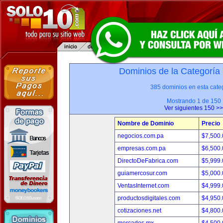
Dominios de la Categoría
385 dominios en esta categ
Mostrando 1 de 150
Ver siguientes 150 >>
Nombre de Dominio
Precio
negocios.com.pa
$7,500
empresas.com.pa
$6,500
DirectoDeFabrica.com
$5,999
guiamercosur.com
$5,000
VentasInternet.com
$4,999
productosdigitales.com
$4,950
cotizaciones.net
$4,800