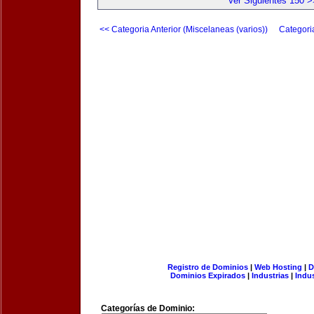
Ver Siguientes 150 >
<< Categoria Anterior (Miscelaneas (varios))
Categori
Registro de Dominios
|
Web Hosting
|
D
Dominios Expirados
|
Industrias
|
Indu
Categorías de Dominio: