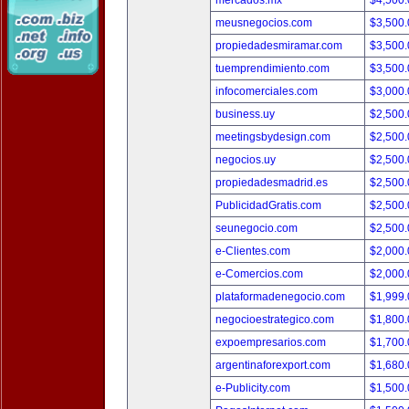
mercados.mx
$4,500
meusnegocios.com
$3,500
propiedadesmiramar.com
$3,500
tuemprendimiento.com
$3,500
infocomerciales.com
$3,000
business.uy
$2,500
meetingsbydesign.com
$2,500
negocios.uy
$2,500
propiedadesmadrid.es
$2,500
PublicidadGratis.com
$2,500
seunegocio.com
$2,500
e-Clientes.com
$2,000
e-Comercios.com
$2,000
plataformadenegocio.com
$1,999
negocioestrategico.com
$1,800
expoempresarios.com
$1,700
argentinaforexport.com
$1,680
e-Publicity.com
$1,500