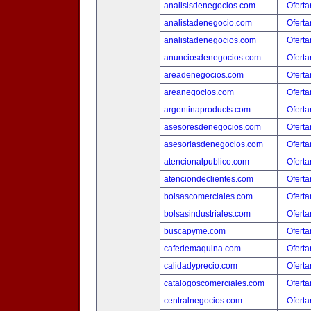
analisisdenegocios.com
Oferta
analistadenegocio.com
Oferta
analistadenegocios.com
Oferta
anunciosdenegocios.com
Oferta
areadenegocios.com
Oferta
areanegocios.com
Oferta
argentinaproducts.com
Oferta
asesoresdenegocios.com
Oferta
asesoriasdenegocios.com
Oferta
atencionalpublico.com
Oferta
atenciondeclientes.com
Oferta
bolsascomerciales.com
Oferta
bolsasindustriales.com
Oferta
buscapyme.com
Oferta
cafedemaquina.com
Oferta
calidadyprecio.com
Oferta
catalogoscomerciales.com
Oferta
centralnegocios.com
Oferta