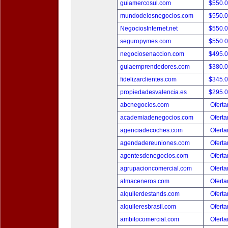
guiamercosul.com
$550.
mundodelosnegocios.com
$550.
NegociosInternet.net
$550.
seguropymes.com
$550.
negociosenaccion.com
$495.
guiaemprendedores.com
$380.
fidelizarclientes.com
$345.
propiedadesvalencia.es
$295.
abcnegocios.com
Oferta
academiadenegocios.com
Oferta
agenciadecoches.com
Oferta
agendadereuniones.com
Oferta
agentesdenegocios.com
Oferta
agrupacioncomercial.com
Oferta
almaceneros.com
Oferta
alquilerdestands.com
Oferta
alquileresbrasil.com
Oferta
ambitocomercial.com
Oferta