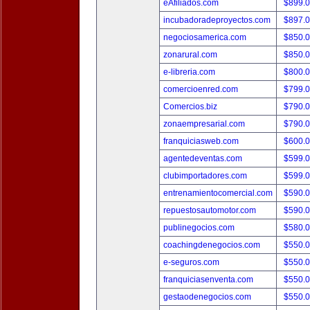
eAfiliados.com
$899.
incubadoradeproyectos.com
$897.
negociosamerica.com
$850.
zonarural.com
$850.
e-libreria.com
$800.
comercioenred.com
$799.
Comercios.biz
$790.
zonaempresarial.com
$790.
franquiciasweb.com
$600.
agentedeventas.com
$599.
clubimportadores.com
$599.
entrenamientocomercial.com
$590.
repuestosautomotor.com
$590.
publinegocios.com
$580.
coachingdenegocios.com
$550.
e-seguros.com
$550.
franquiciasenventa.com
$550.
gestaodenegocios.com
$550.