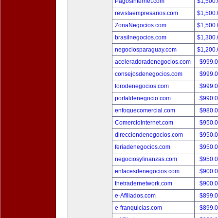
PagosInternet.com
$1,500
revistaempresarios.com
$1,500
ZonaNegocios.com
$1,500
brasilnegocios.com
$1,300
negociosparaguay.com
$1,200
aceleradoradenegocios.com
$999.
consejosdenegocios.com
$999.
forodenegocios.com
$999.
portaldenegocio.com
$990.
enfoquecomercial.com
$980.
ComercioInternet.com
$950.
direcciondenegocios.com
$950.
feriadenegocios.com
$950.
negociosyfinanzas.com
$950.
enlacesdenegocios.com
$900.
thetradernetwork.com
$900.
e-Afiliados.com
$899.
e-franquicias.com
$899.