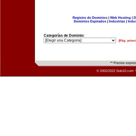
Registro de Dominios
|
Web Hosting
|
D
Dominios Expirados
|
Industrias
|
Indu
Categorías de Dominio:
[Pág. princi
** Precios expre
© 2002/2022 Solo10.com