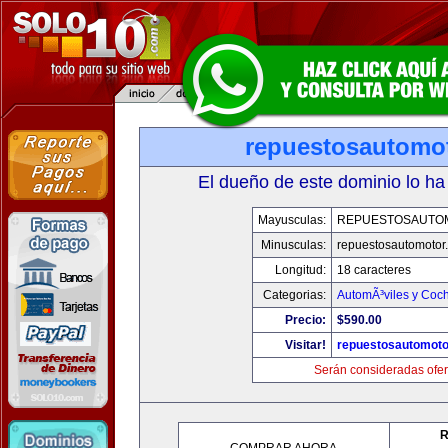
repuestosautomo
El dueño de este dominio lo ha
Mayusculas:
REPUESTOSAUTO
Minusculas:
repuestosautomotor
Longitud:
18 caracteres
Categorias:
AutomÃ³viles y Coc
Precio:
$590.00
Visitar!
repuestosautomoto
Serán consideradas ofer
R