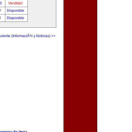
00
Vendido!
r!
Disponible
r!
Disponible
uiente (InformaciÃ³n y Noticias) >>
ominios En Venta