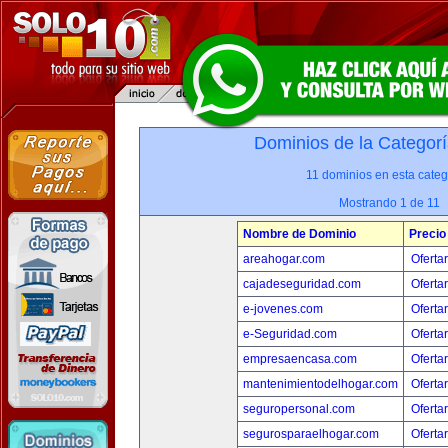
Dominios de la Categorí
11 dominios en esta categ
Mostrando 1 de 11
Nombre de Dominio
Precio
areahogar.com
Oferta
cajadeseguridad.com
Oferta
e-jovenes.com
Oferta
e-Seguridad.com
Oferta
empresaencasa.com
Oferta
mantenimientodelhogar.com
Oferta
seguropersonal.com
Oferta
segurosparaelhogar.com
Oferta