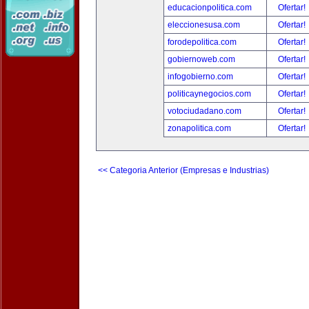
educacionpolitica.com
Ofertar!
eleccionesusa.com
Ofertar!
forodepolitica.com
Ofertar!
gobiernoweb.com
Ofertar!
infogobierno.com
Ofertar!
politicaynegocios.com
Ofertar!
votociudadano.com
Ofertar!
zonapolitica.com
Ofertar!
<< Categoria Anterior (Empresas e Industrias)