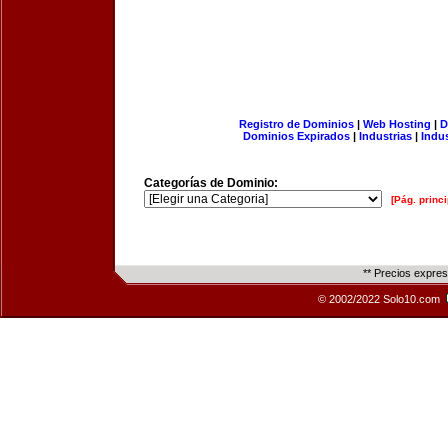
Registro de Dominios
|
Web Hosting
|
D
Dominios Expirados
|
Industrias
|
Indu
Categorías de Dominio:
[Pág. princi
** Precios expre
© 2002/2022 Solo10.com