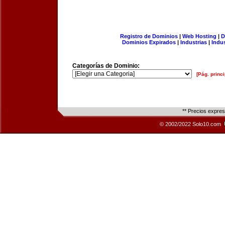
Registro de Dominios
|
Web Hosting
|
D
Dominios Expirados
|
Industrias
|
Indu
Categorías de Dominio:
[Pág. princi
** Precios expre
© 2002/2022 Solo10.com