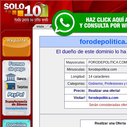
forodepolitic
El dueño de este dominio lo ha
Mayusculas:
FORODEPOLITICA.COM
Minusculas:
forodepolitica.com
Longitud:
14 caracteres
Categorias:
Gobierno
,
Profesiones y
Precio:
Realizar una oferta!
Visitar!
forodepolitica.com
Serán consideradas ofer
Realizar una Oferta