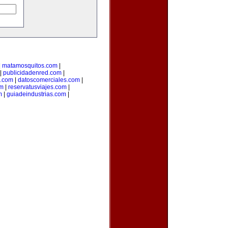
|
matamosquitos.com
|
|
publicidadenred.com
|
l.com
|
datoscomerciales.com
|
om
|
reservatusviajes.com
|
m
|
guiadeindustrias.com
|