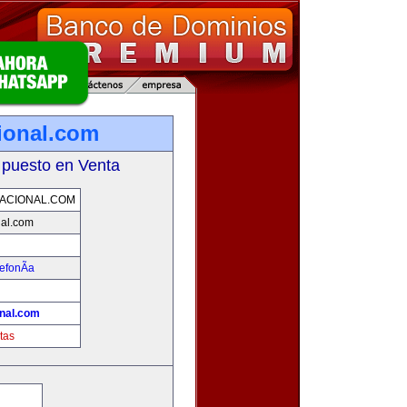
ional.com
 puesto en Venta
ACIONAL.COM
nal.com
efonÃ­a
nal.com
tas