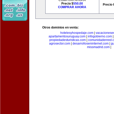
COMPRAR AHORA
Precio $
550.00
Precio 
COMPRAR AHORA
Otros dominios en venta:
hotelesyhospedaje.com
|
vacacionese
apartamentosuruguay.com
|
infogobierno.com
propiedadesturisticas.com
|
comunidadenred.
agrosector.com
|
desarrolloseninternet.com
|
g
missmadrid.com
|