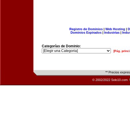
Registro de Dominios
|
Web Hosting
|
D
Dominios Expirados
|
Industrias
|
Indu
Categorías de Dominio:
[Pág. princi
** Precios expre
© 2002/2022 Solo10.com