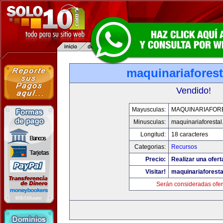
maquinariafores
Vendido!
Mayusculas:
MAQUINARIAFOR
Minusculas:
maquinariaforesta
Longitud:
18 caracteres
Categorias:
Recursos
Precio:
Realizar una ofert
Visitar!
maquinariaforest
Serán consideradas ofer