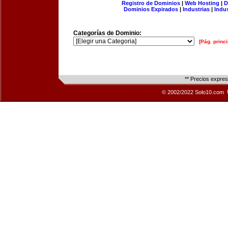
Registro de Dominios
|
Web Hosting
|
D
Dominios Expirados
|
Industrias
|
Indu
Categorías de Dominio:
[Pág. princi
** Precios expre
© 2002/2022 Solo10.com