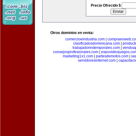
Precio Ofrecido $
Otros dominios en venta:
comercioeindustria.com
|
compraenweb.c
clasificadosdominicana.com
|
product
trabajadorestemporales.com
|
vendoa
consejosprofesionales.com
|
expovideojuegos.co
marketing1x1.com
|
partesdemotos.com
|
se
servidoresinternet.com
|
capacitaci