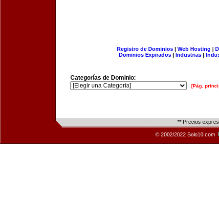
Registro de Dominios
|
Web Hosting
|
D
Dominios Expirados
|
Industrias
|
Indu
Categorías de Dominio:
[Pág. princi
** Precios expre
© 2002/2022 Solo10.com