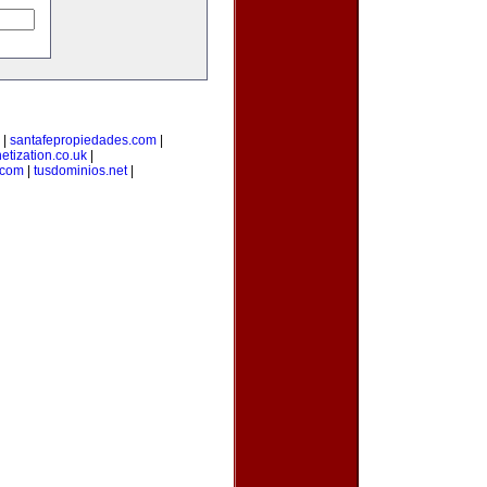
|
santafepropiedades.com
|
netization.co.uk
|
.com
|
tusdominios.net
|