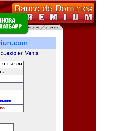
cion.com
 puesto en Venta
RICION.COM
n.com
on.com
tas