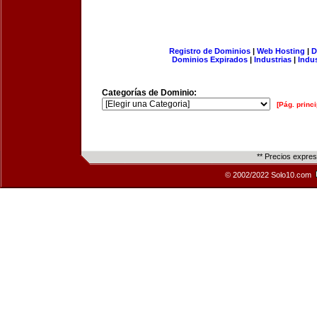
Registro de Dominios
|
Web Hosting
|
D
Dominios Expirados
|
Industrias
|
Indu
Categorías de Dominio:
[Pág. princi
** Precios expre
© 2002/2022 Solo10.com