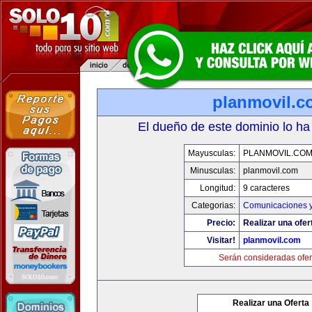
planmovil.c
El dueño de este dominio lo ha
Mayusculas:
PLANMOVIL.CO
Minusculas:
planmovil.com
Longitud:
9 caracteres
Categorias:
Comunicaciones y
Precio:
Realizar una ofer
Visitar!
planmovil.com
Serán consideradas ofer
Realizar una Oferta