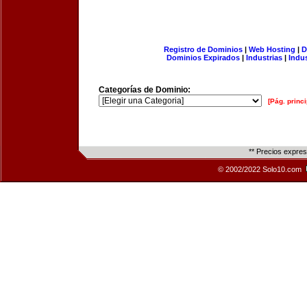
Registro de Dominios
|
Web Hosting
|
D
Dominios Expirados
|
Industrias
|
Indu
Categorías de Dominio:
[Pág. princi
** Precios expre
© 2002/2022 Solo10.com