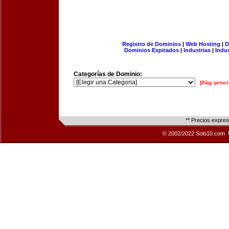
Registro de Dominios
|
Web Hosting
|
D
Dominios Expirados
|
Industrias
|
Indu
Categorías de Dominio:
[Pág. princi
** Precios expre
© 2002/2022 Solo10.com