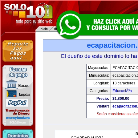
ecapacitacion
El dueño de este dominio lo ha
Mayusculas:
ECAPACITACI
Minusculas:
ecapacitacion
Longitud:
13 caracteres
Categorias:
EducaciÃ³n
Precio:
$1,800.00
Visitar!
ecapacitacion
Serán consideradas ofer
R