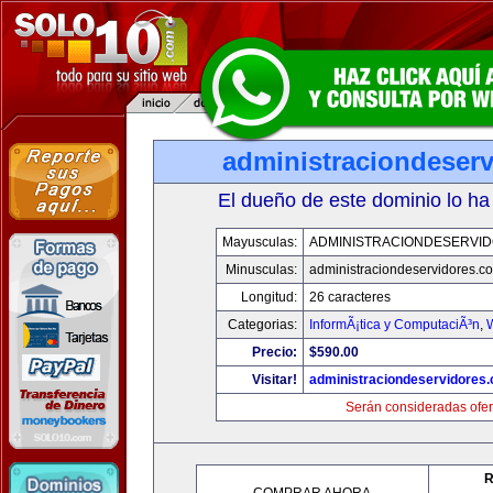
administraciondeser
El dueño de este dominio lo ha
Mayusculas:
ADMINISTRACIONDESERVI
Minusculas:
administraciondeservidores.c
Longitud:
26 caracteres
Categorias:
InformÃ¡tica y ComputaciÃ³n
,
Precio:
$590.00
Visitar!
administraciondeservidores
Serán consideradas ofer
R