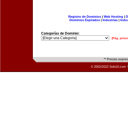
Registro de Dominios
|
Web Hosting
|
D
Dominios Expirados
|
Industrias
|
Indu
Categorías de Dominio:
[Pág. princi
** Precios expre
© 2002/2022 Solo10.com