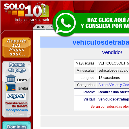
vehiculosdetrab
Vendido!
Mayusculas:
VEHICULOSDETR
Minusculas:
vehiculosdetrabaj
Longitud:
18 caracteres
Categorias:
AutomÃ³viles y Co
Precio:
Realizar una ofert
Visitar!
vehiculosdetrabaj
Serán consideradas ofer