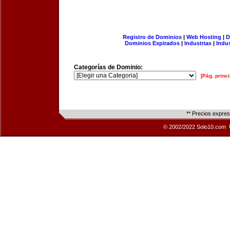
Registro de Dominios
|
Web Hosting
|
D
Dominios Expirados
|
Industrias
|
Indu
Categorías de Dominio:
[Pág. princi
** Precios expre
© 2002/2022 Solo10.com