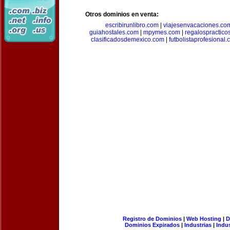
Otros dominios en venta:
escribirunlibro.com
|
viajesenvacaciones.co
guiahostales.com
|
mpymes.com
|
regalospractico
clasificadosdemexico.com
|
futbolistaprofesional
Registro de Dominios
|
Web Hosting
|
D
Dominios Expirados
|
Industrias
|
Indu