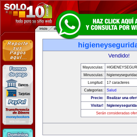
higieneysegurid
Vendido!
Mayusculas:
HIGIENEYSEGUR
Minusculas:
higieneysegurida
Longitud:
17 caracteres
Categorias:
Salud
Precio:
Realizar una ofer
Visitar!
higieneysegurid
Serán consideradas ofer